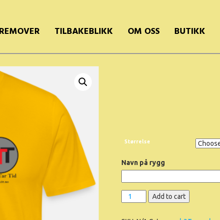
REMOVER
TILBAKEBLIKK
OM OSS
BUTIKK
Størrelse
Navn på rygg
h3T
Add to cart
official
t-