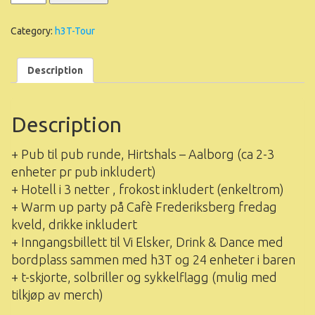
inc
local
Category:
h3T-Tour
depositum
quantity
Description
Description
+ Pub til pub runde, Hirtshals – Aalborg (ca 2-3
enheter pr pub inkludert)
+ Hotell i 3 netter , frokost inkludert (enkeltrom)
+ Warm up party på Cafè Frederiksberg fredag
kveld, drikke inkludert
+ Inngangsbillett til Vi Elsker, Drink & Dance med
bordplass sammen med h3T og 24 enheter i baren
+ t-skjorte, solbriller og sykkelflagg (mulig med
tilkjøp av merch)