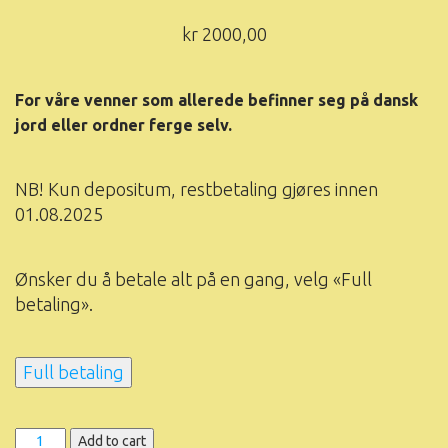
kr
2000,00
For våre venner som allerede befinner seg på dansk
jord eller ordner ferge selv.
NB! Kun depositum, restbetaling gjøres innen
01.08.2025
Ønsker du å betale alt på en gang, velg «Full
betaling».
Full betaling
All
Add to cart