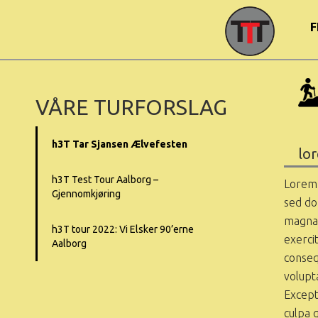
F
VÅRE TURFORSLAG
h3T Tar Sjansen Ælvefesten
lo
h3T Test Tour Aalborg –
Lorem 
Gjennomkjøring
sed do
magna 
h3T tour 2022: Vi Elsker 90’erne
exerci
Aalborg
conseq
volupta
Except
culpa q