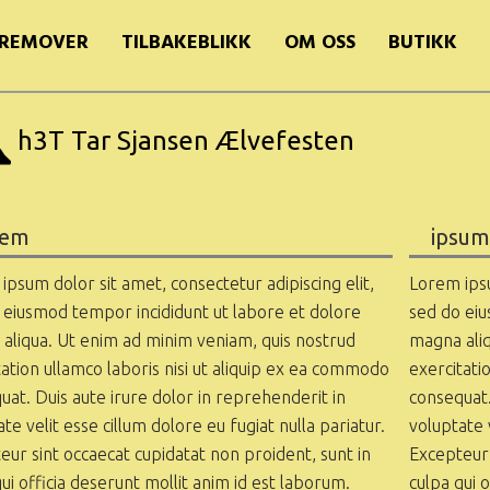
REMOVER
TILBAKEBLIKK
OM OSS
BUTIKK
h3T Tar Sjansen Ælvefesten
rem
ipsum
ipsum dolor sit amet, consectetur adipiscing elit,
Lorem ipsu
 eiusmod tempor incididunt ut labore et dolore
sed do eiu
aliqua. Ut enim ad minim veniam, quis nostrud
magna aliq
tation ullamco laboris nisi ut aliquip ex ea commodo
exercitati
uat. Duis aute irure dolor in reprehenderit in
consequat.
te velit esse cillum dolore eu fugiat nulla pariatur.
voluptate v
eur sint occaecat cupidatat non proident, sunt in
Excepteur 
ui officia deserunt mollit anim id est laborum.
culpa qui 