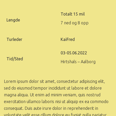
Totalt 15 mil
Lengde
7 ned og 8 opp
Turleder
KaiFred
03-05.06.2022
Tid/Sted
Hirtshals – Aalborg
Lorem ipsum dolor sit amet, consectetur adipiscing elit,
sed do eiusmod tempor incididunt ut labore et dolore
magna aliqua. Ut enim ad minim veniam, quis nostrud
exercitation ullamco laboris nisi ut aliquip ex ea commodo
consequat. Duis aute irure dolor in reprehenderit in
voluptate velit esse cillum dolore eu fugiat nulla pariatur.